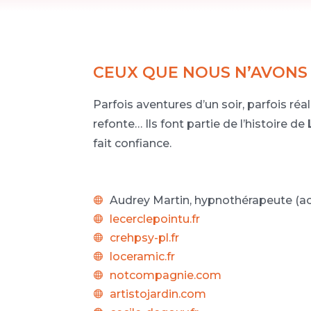
CEUX QUE NOUS N’AVONS
Parfois aventures d’un soir, parfois réa
refonte… Ils font partie de l’histoire de
fait confiance.
Audrey Martin, hypnothérapeute (ac

lecerclepointu.fr

crehpsy-pl.fr

loceramic.fr

notcompagnie.com

artistojardin.com
