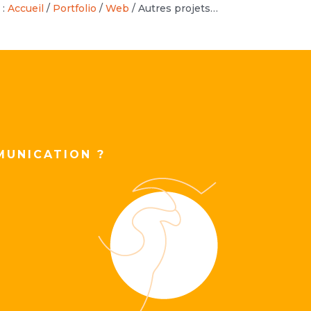
 :
Accueil
/
Portfolio
/
Web
/
Autres projets…
MUNICATION ?