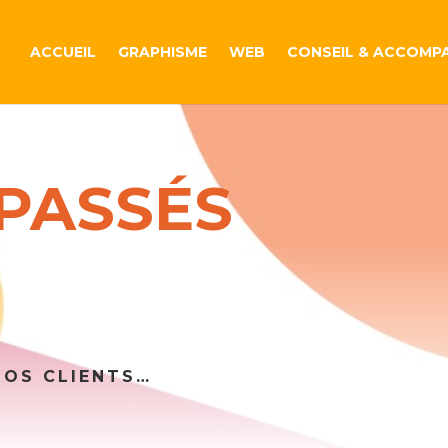
ACCUEIL
GRAPHISME
WEB
CONSEIL & ACCOMP
PASSÉS
NOS CLIENTS…