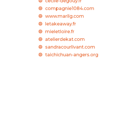
cecile-degouy.fr

compagnie1084.com

www.marilg.com

letakeaway.fr

mieletloire.fr

atelierdekat.com

sandracourlivant.com

taichichuan-angers.org
