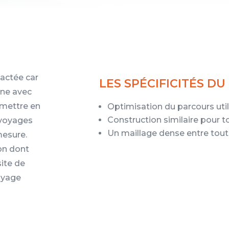
actée car
LES SPÉCIFICITÉS DU
igne avec
 mettre en
Optimisation du parcours util
Construction similaire pour t
 voyages
Un maillage dense entre tout
mesure.
on dont
site de
voyage