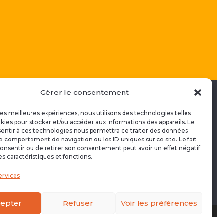
Gérer le consentement
 les meilleures expériences, nous utilisons des technologies telles
EN SAVOIR PLUS
kies pour stocker et/ou accéder aux informations des appareils. Le
sentir à ces technologies nous permettra de traiter des données

le comportement de navigation ou les ID uniques sur ce site. Le fait
2
Lise Pathé
onsentir ou de retirer son consentement peut avoir un effet négatif

es caractéristiques et fonctions.
blogdeliz.com
ervices
epter
Refuser
Voir les préférences