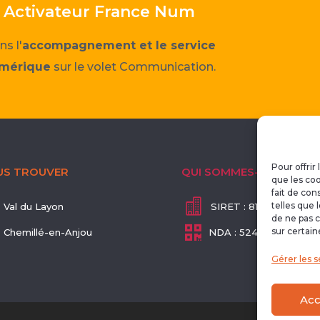
ar Activateur France Num
ns l'
accompagnement et le service
umérique
sur le volet Communication.
Pour offrir
US TROUVER
QUI SOMMES-NOUS
que les coo
fait de con

telles que 
Val du Layon
SIRET : 811 718 113 0001
de ne pas c

sur certain
Chemillé-en-Anjou
NDA : 52490508249
Gérer les s
Acc