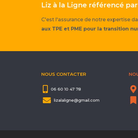
Liz à la Ligne référencé p
C'est l'assurance de notre expertise da
aux TPE et PME pour la transition n
NOUS CONTACTER
NO


06 60 10 47 78


lizalaligne@gmail.com