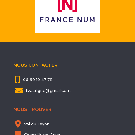
NOUS CONTACTER

06 60 10 47 78

lizalaligne@gmail.com
NOUS TROUVER

Val du Layon

Chemillé-en-Anjou