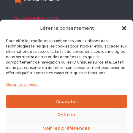
QUI SOMMES-NOUS
Gérer le consentement

SIRET : 811 718 113 00012
Pour offrir les meilleures expériences, nous utilisons des

NDA : 52490508249
technologies telles que les cookies pour stocker et/ou accéder aux
informations des appareils. Le fait de consentir à ces technologies
nous permettra de traiter des données telles que le
EN SAVOIR PLUS
comportement de navigation ou les ID uniques sur ce site. Le fait
de ne pas consentir ou de retirer son consentement peut avoir un
effet négatif sur certaines caractéristiques et fonctions.

Lise Pathé
Gérer les services

blogdeliz.com
Accepter
Refuser
Voir les préférences
© 2024 – Liz à la Ligne.
Mentions légales
et