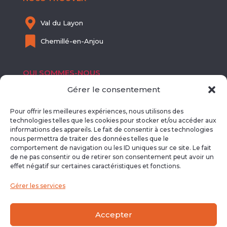

Val du Layon

Chemillé-en-Anjou
QUI SOMMES-NOUS
Gérer le consentement

SIRET : 811 718 113 00012
Pour offrir les meilleures expériences, nous utilisons des

NDA : 52490508249
technologies telles que les cookies pour stocker et/ou accéder aux
informations des appareils. Le fait de consentir à ces technologies
nous permettra de traiter des données telles que le
EN SAVOIR PLUS
comportement de navigation ou les ID uniques sur ce site. Le fait
de ne pas consentir ou de retirer son consentement peut avoir un
effet négatif sur certaines caractéristiques et fonctions.

Lise Pathé
Gérer les services

blogdeliz.com
Accepter