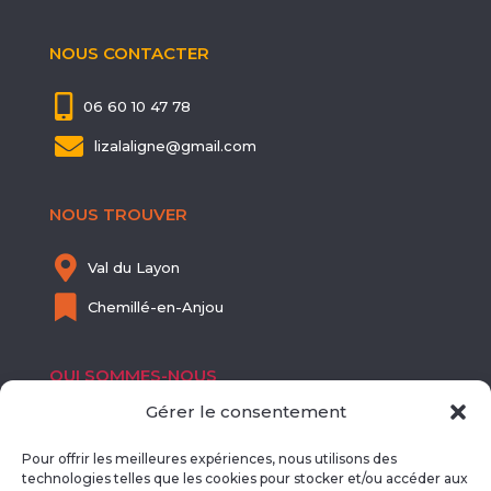
NOUS CONTACTER

06 60 10 47 78

lizalaligne@gmail.com
NOUS TROUVER

Val du Layon

Chemillé-en-Anjou
QUI SOMMES-NOUS
Gérer le consentement

SIRET : 811 718 113 00012
Pour offrir les meilleures expériences, nous utilisons des

NDA : 52490508249
technologies telles que les cookies pour stocker et/ou accéder aux