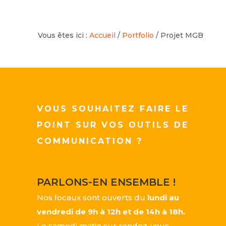
Vous êtes ici :
Accueil
/
Portfolio
/
Projet MGB
VOUS SOUHAITEZ FAIRE LE
POINT SUR VOS OUTILS DE
COMMUNICATION ?
PARLONS-EN ENSEMBLE !
Nos locaux sont ouverts du
lundi au
vendredi de 9h à 12h et de 14h à 18h.
Le samedi matin sur rendez-vous.