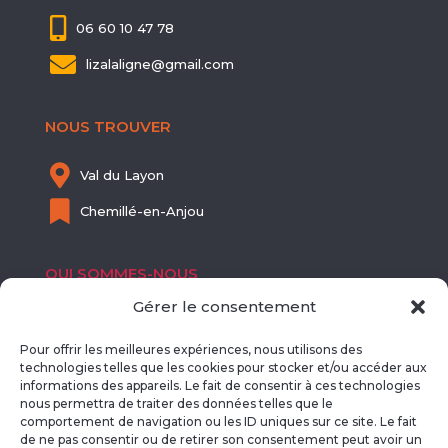

06 60 10 47 78

lizalaligne@gmail.com
NOUS TROUVER

Val du Layon

Chemillé-en-Anjou
QUI SOMMES-NOUS
Gérer le consentement

SIRET : 811 718 113 00012
Pour offrir les meilleures expériences, nous utilisons des

NDA : 52490508249
technologies telles que les cookies pour stocker et/ou accéder aux
informations des appareils. Le fait de consentir à ces technologies
nous permettra de traiter des données telles que le
EN SAVOIR PLUS
comportement de navigation ou les ID uniques sur ce site. Le fait
de ne pas consentir ou de retirer son consentement peut avoir un